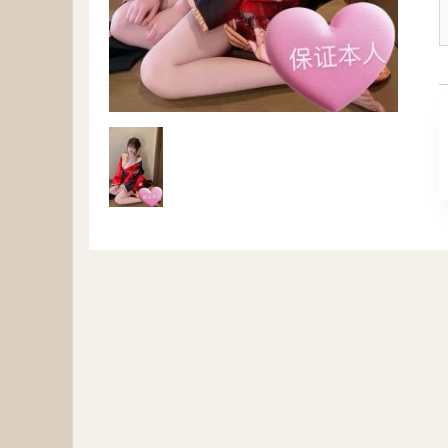
みか
20歳
T
155
B
85
D
W
54
H
83
D