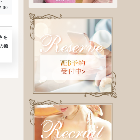
～
:00
みな
3歳
26歳
W
57
H
85
T
157
B
85
D
W
56
H
86
T
15
D
D
さを
の癒