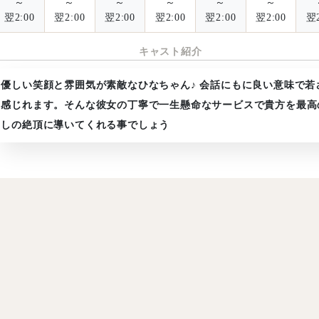
～
～
～
～
～
～
翌2:00
翌2:00
翌2:00
翌2:00
翌2:00
翌2:00
翌2
ここ
ゆゆ
23歳
2
キャスト紹介
T
159
B
85
D
W
57
H
86
T
157
B
86
D
D
D
優しい笑顔と雰囲気が素敵なひなちゃん♪ 会話にもに良い意味で若
感じれます。そんな彼女の丁寧で一生懸命なサービスで貴方を最高
しの絶頂に導いてくれる事でしょう