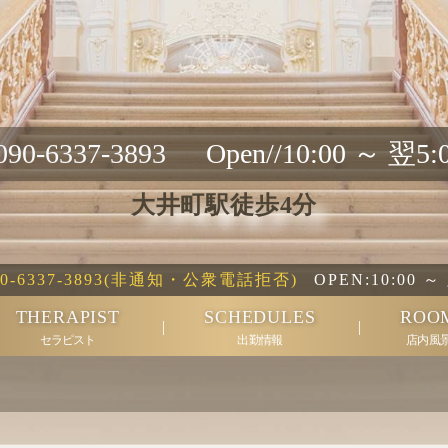
090-6337-3893
Open//
10:00 ～ 翌5:
大井町駅徒歩4分
90-6337-3893(非通知・公衆電話拒否)
OPEN:
10:00 ～
THERAPIST
SCHEDULES
ROO
セラピスト
出勤情報
店内風
礼