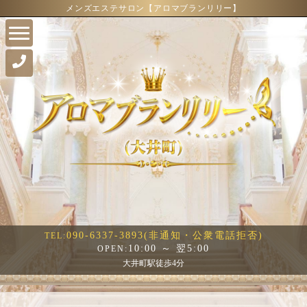
メンズエステサロン【アロマブランリリー】
090-6337-3893(非通知・公衆電話拒否)
TEL:
10:00 ～ 翌5:00
OPEN:
大井町駅徒歩4分